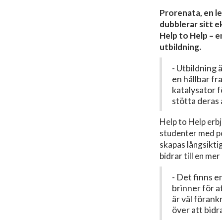
Prorenata, en 
dubblerar sitt 
Help to Help – e
utbildning.
- Utbildning 
en hållbar fr
katalysator f
stötta deras
Help to Help erb
studenter med po
skapas långsikti
bidrar till en m
- Det finns e
brinner för 
är väl förank
över att bidr