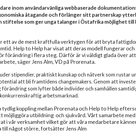
ledare inom användarvänliga webbaserade dokumentation
ekonomiska åtagande och förlänger sitt partnerskap ytterl
n stiftelse som ger unga talanger i Östafrika möjlighet till
är ett av de mest kraftfulla verktygen för att bryta fattig
amtid. Help to Help har visat att deras modell fungerar och
ör förändring i flera steg. Därför är vi väldigt glada över at
 arbete, säger Jens Alm, VD på Prorenata.
juder stipendier, praktiskt kunskap och nätverk som rustar 
tential att bli framtidens changemakers. Genom att invester
g förändring som lyfter både individer och samhällen samtid
er konkurrenskraftig arbetsmarknad.
n tydlig koppling mellan Prorenata och Help to Help efters
att möjliggöra utbildning och sjukvård. Vårt samarbete med
rat i vår verksamhet vilket gör att våra medarbetare känne
a till något större, fortsätter Jens Alm