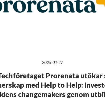
2025-01-27
echföretaget Prorenata utökar 
nerskap med Help to Help: Investe
idens changemakers genom utbi