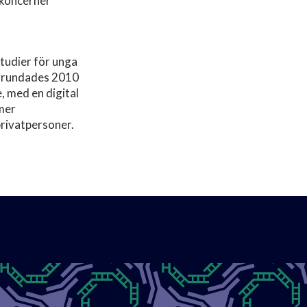
ekoncerner
studier för unga
 grundades 2010
, med en digital
mmer
privatpersoner.