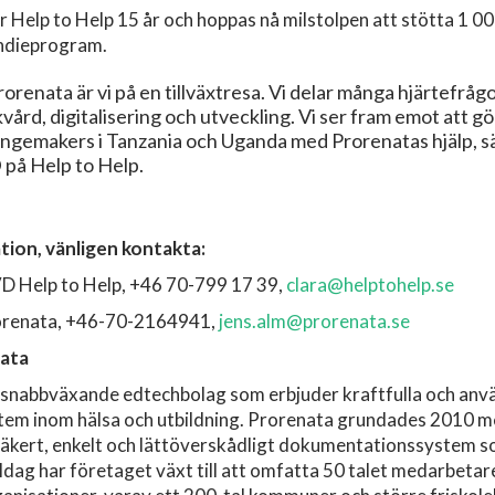
r Help to Help 15 år och hoppas nå milstolpen att stötta 1 0
endieprogram.
orenata är vi på en tillväxtresa. Vi delar många hjärtefråg
ukvård, digitalisering och utveckling. Vi ser fram emot att gö
angemakers i Tanzania och Uganda med Prorenatas hjälp, s
på Help to Help.
tion, vänligen kontakta:
D Help to Help, +46 70-799 17 39,
clara@helptohelp.se
orenata, +46-70-2164941,
jens.alm@prorenata.se
nata
 snabbväxande edtechbolag som erbjuder kraftfulla och anv
em inom hälsa och utbildning. Prorenata grundades 2010 m
 säkert, enkelt och lättöverskådligt dokumentationssystem s
a. Idag har företaget växt till att omfatta 50 talet medarbet