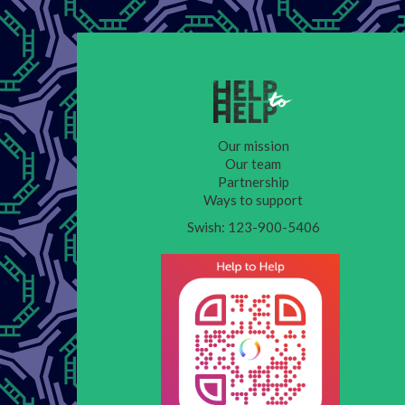
Our mission
Our team
Partnership
Ways to support
Swish: 123-900-5406