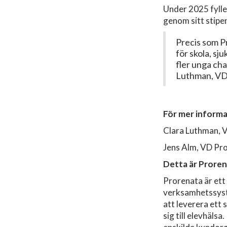
Under 2025 fylle
genom sitt stip
Precis som Pr
för skola, sj
fler unga ch
Luthman, VD 
För mer informa
Clara Luthman, V
Jens Alm, VD Pr
Detta är Prore
Prorenata är ett
verksamhetssyst
att leverera ett
sig till elevhäls