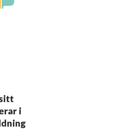
sitt
rar i
ldning