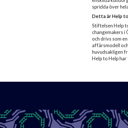
enskilda kundorg
spridda över hel
Detta är Help t
Stiftelsen Help t
changemakers i 
och drivs som en 
affärsmodell och
huvudsakligen fr
Help to Help har 