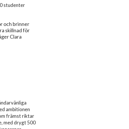
00 studenter
or och brinner
ra skillnad för
äger Clara
ändarvänliga
ed ambitionen
om främst riktar
are, med drygt 500