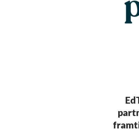
EdT
part
framt