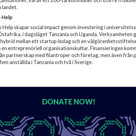
anisationer, varav ett 200-tal kommuner och större friskol
a landet.
o Help
o Help skapar social impact genom investering i universitets
Östafrika, i dagsläget Tanzania och Uganda. Verksamheten
hybrid mellan ett startup-bolag och en välgörenhetsstiftelse
 en entreprenöriell organisationskultur. Finansieringen ko
ån partnerskap med filantroper och företag, men även från 
fem anställda i Tanzania och två i Sverige.
DONATE
NOW!