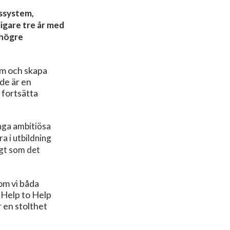
ssystem,
igare tre år med
 högre
dom och skapa
 de är en
t fortsätta
unga ambitiösa
a i utbildning
igt som det
om vi båda
 Help to Help
r en stolthet